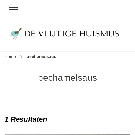
D
v
vl
h
Home
bechamelsaus
le
k
e
bechamelsaus
b
1 Resultaten