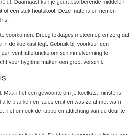
spreidt. Daarnaast kun je geurabsorberende middelen
ut of een stuk houtskool. Deze materialen nemen
ris.
 te voorkomen. Droog lekkages meteen op en zorg dat
e in de koelkast legt. Gebruik bij voorkeur een
 een ventilatiefunctie om schimmelvorming te
t voor hygiëne maken een groot verschil.
is
ud. Maak het een gewoonte om je koelkast minstens
alle planken en lades eruit en was ze af met warm
 niet om ook de rubberen afdichting van de deur te
ur van je koelkast. De ideale temperatuur ligt tussen