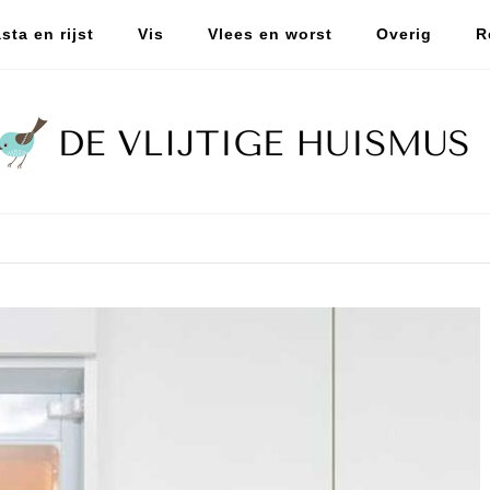
sta en rijst
Vis
Vlees en worst
Overig
R