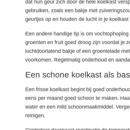
dat hun geur zich door de hele koelkast ver
gebruiken, zoals een bakje met zuiveringszo
geurtjes op en houden de lucht in je koelkast f
Een andere handige tip is om vochtophoping
groenten en fruit goed droog zijn voordat je z
luchtdoorlatend bakje of een groentelade met
voorkomen. Regelmatig onderhoud en aandach
Een schone koelkast als bas
Een frisse koelkast begint bij goed onderho
eens per maand goed schoon te maken. Haal 
water en een mild schoonmaakmiddel. Vergeet
reinigen.
Controleer daarnaast regelmatig de temperatu