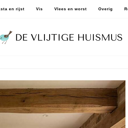
sta en rijst
Vis
Vlees en worst
Overig
R