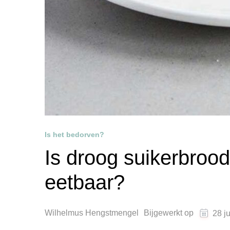
Is het bedorven?
Is droog suikerbroo
eetbaar?
Wilhelmus Hengstmengel
Bijgewerkt op
28 j