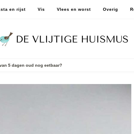
sta en rijst
Vis
Vlees en worst
Overig
R
 van 5 dagen oud nog eetbaar?