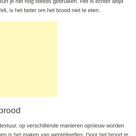
kun je het nog steeds gebruiken. Het is echter altijd
felt, is het beter om het brood niet te eten.
rbrood
textuur, op verschillende manieren opnieuw worden
en is het maken van wentelteefjes. Door het brood te