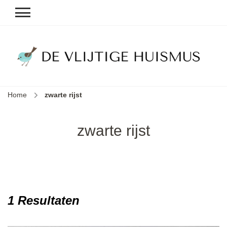
D
v
vl
h
Home
zwarte rijst
le
k
e
zwarte rijst
b
1 Resultaten