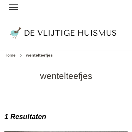
D
v
vl
h
Home
wentelteefjes
le
k
e
wentelteefjes
b
1 Resultaten