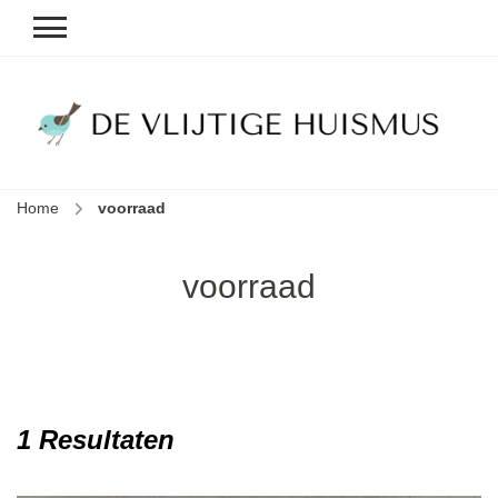
D
v
vl
h
Home
voorraad
le
k
e
voorraad
b
1 Resultaten