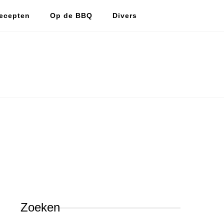
ecepten
Op de BBQ
Divers
De vlijtige huismus
De vlijtige huismus, lekker koken en bakken.
Zoeken