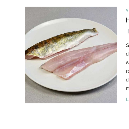
V
S
d
w
r
d
m
L