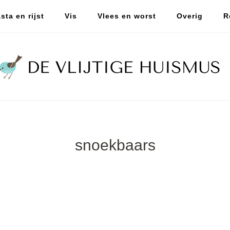
sta en rijst
Vis
Vlees en worst
Overig
R
snoekbaars