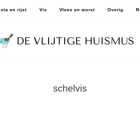
sta en rijst
Vis
Vlees en worst
Overig
R
schelvis