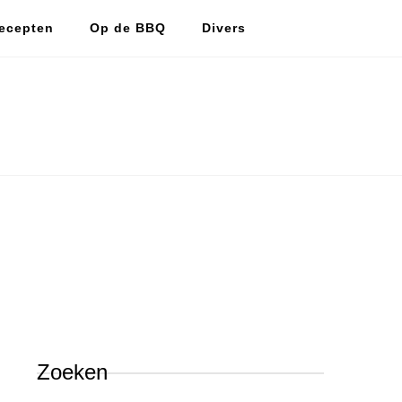
ecepten
Op de BBQ
Divers
De vlijtige huismus
De vlijtige huismus, lekker koken en bakken.
Zoeken