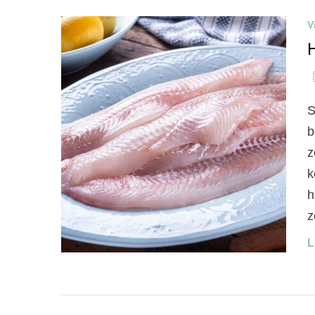
V
S
b
z
k
h
z
L