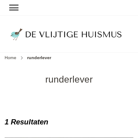
D
v
vl
h
Home
runderlever
le
k
e
runderlever
b
1 Resultaten