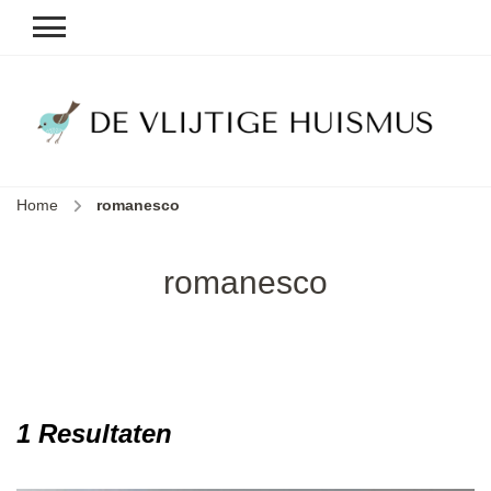
D
v
vl
h
Home
romanesco
le
k
e
romanesco
b
1 Resultaten