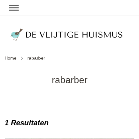
D
v
vl
h
Home
rabarber
le
k
e
rabarber
b
1 Resultaten