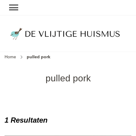
D
v
vl
h
Home
pulled pork
le
k
e
pulled pork
b
1 Resultaten