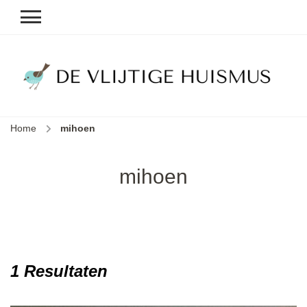
D
v
vl
h
Home
mihoen
le
k
e
mihoen
b
1 Resultaten