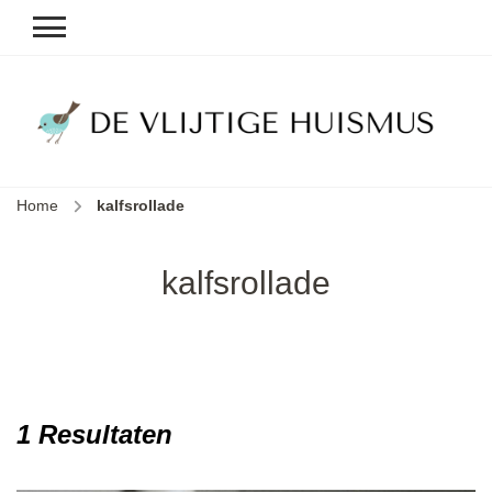
D
v
vl
h
Home
kalfsrollade
le
k
e
kalfsrollade
b
1 Resultaten