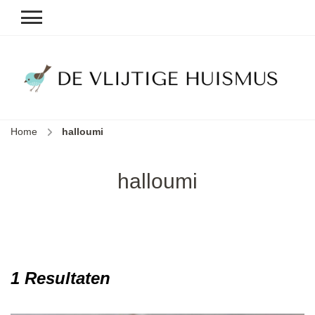
D
v
vl
h
Home
halloumi
le
k
e
halloumi
b
1 Resultaten