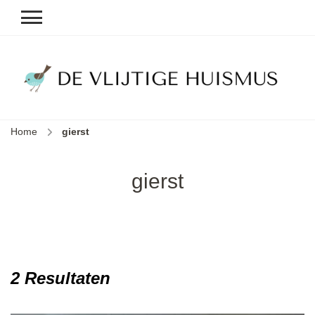
D
v
vl
h
Home
gierst
le
k
e
gierst
b
2 Resultaten