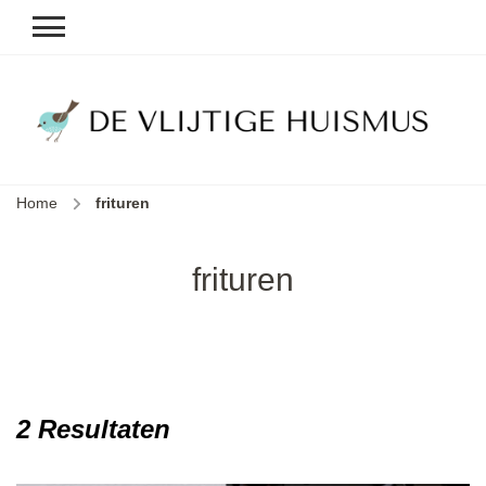
D
v
vl
h
Home
frituren
le
k
e
frituren
b
2 Resultaten