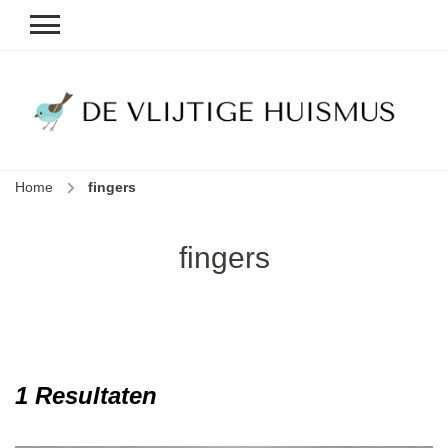
D
v
vl
h
Home
fingers
le
k
e
fingers
b
1 Resultaten