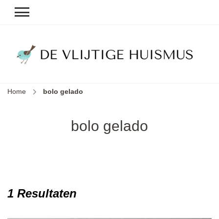
D
v
vl
h
Home
bolo gelado
le
k
e
bolo gelado
b
1 Resultaten