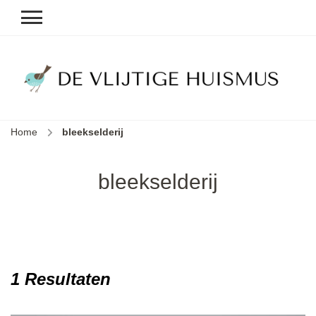
D
v
vl
h
Home
bleekselderij
le
k
e
bleekselderij
b
1 Resultaten