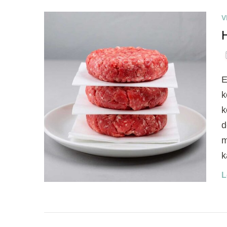
V
E
k
k
d
m
k
L