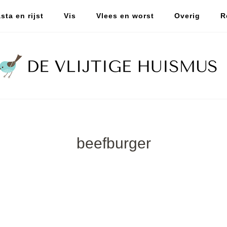
sta en rijst
Vis
Vlees en worst
Overig
R
beefburger