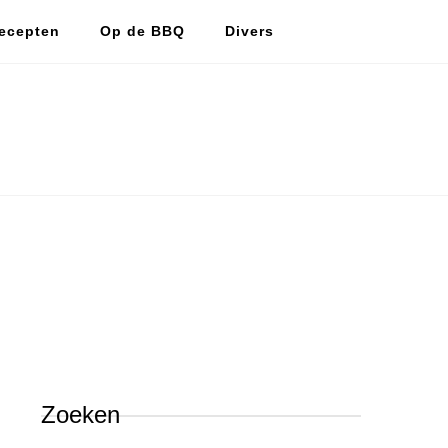
ecepten
Op de BBQ
Divers
De vlijtige huismus
De vlijtige huismus, lekker koken en bakken.
Zoeken