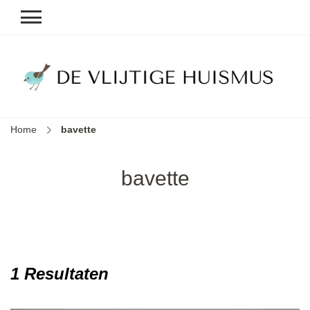
D
v
vl
h
Home
bavette
le
k
e
bavette
b
1 Resultaten